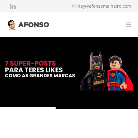
hey@afonsomalheiro.com