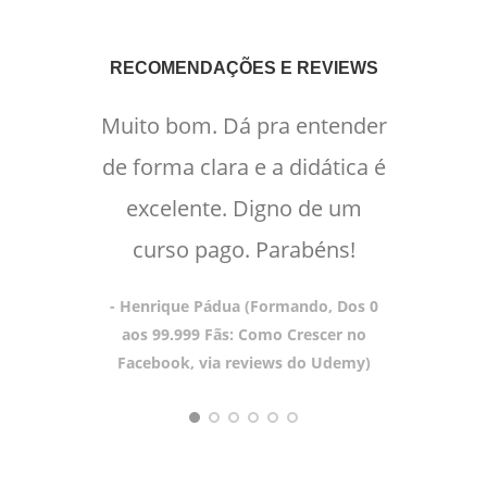
RECOMENDAÇÕES E REVIEWS
Muito bom. Dá pra entender
O
de forma clara e a didática é
'dup
excelente. Digno de um
diz
curso pago. Parabéns!
P
capac
- Henrique Pádua (Formando, Dos 0
por o
aos 99.999 Fãs: Como Crescer no
Facebook, via reviews do Udemy)
orga