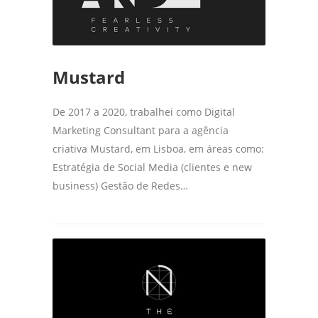
Mustard
De 2017 a 2020, trabalhei como Digital
Marketing Consultant para a agência
criativa Mustard, em Lisboa, em áreas como:
Estratégia de Social Media (clientes e new
business) Gestão de Redes…