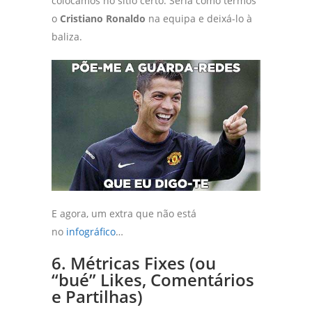
colocamos no sítio certo. Seria como termos
o
Cristiano Ronaldo
na equipa e deixá-lo à
baliza.
E agora, um extra que não está
no
infográfico
…
6. Métricas Fixes (ou
“bué” Likes, Comentários
e Partilhas)