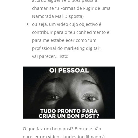
acordo alguém e o post passa a
chamar-se “3 Formas de Fugir de uma
Namorada Mal-Disposta)
ou seja, um vídeo cujo objectivo é
contribuir para o teu conhecimento e
para me estabelecer como “um
profissional do marketing digital”,
vai parecer… isto:
O que faz um bom post? Bem, ele não
parecer um vídeo clandestino filmado à