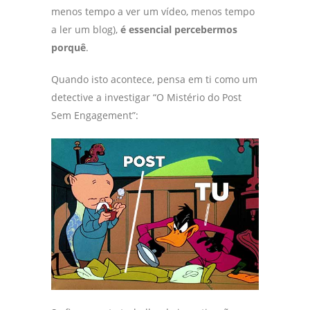
menos tempo a ver um vídeo, menos tempo
a ler um blog),
é essencial percebermos
porquê
.
Quando isto acontece, pensa em ti como um
detective a investigar “O Mistério do Post
Sem Engagement”: